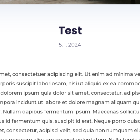
Test
5. 1. 2024
met, consectetuer adipiscing elit. Ut enim ad minima v
rporis suscipit laboriosam, nisi ut aliquid ex ea comm
dolorem ipsum quia dolor sit amet, consectetur, adipisci
ora incidunt ut labore et dolore magnam aliquam qu
r. Nullam dapibus fermentum ipsum. Maecenas sollicitud
us id fermentum quis, suscipit id erat. Neque porro qui
et, consectetur, adipisci velit, sed quia non numquam 
olore magnam aliquam quaerat voluptatem. Nulla turpis 