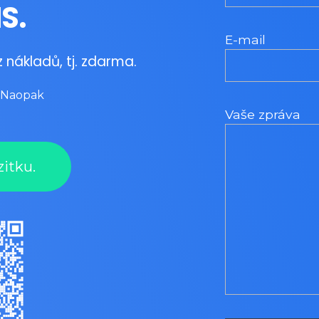
S.
E-mail
 nákladů, tj. zdarma.
. Naopak
Vaše zpráva
zitku.