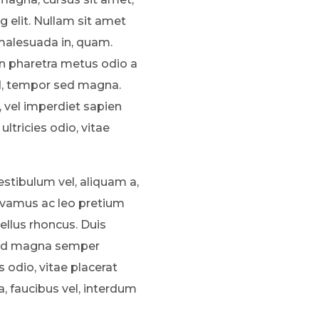
g elit. Nullam sit amet
 malesuada in, quam.
in pharetra metus odio a
sed, tempor sed magna.
, vel imperdiet sapien
ultricies odio, vitae
estibulum vel, aliquam a,
 Vivamus ac leo pretium
sellus rhoncus. Duis
e id magna semper
s odio, vitae placerat
, faucibus vel, interdum