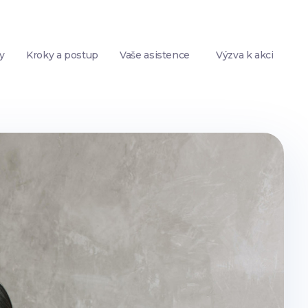
y
Kroky a postup
Vaše asistence
Výzva k akci