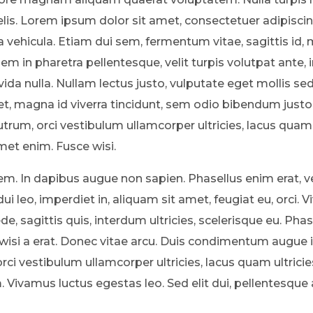
felis. Lorem ipsum dolor sit amet, consectetuer adipiscin
vehicula. Etiam dui sem, fermentum vitae, sagittis id,
 in pharetra pellentesque, velit turpis volutpat ante, 
avida nulla. Nullam lectus justo, vulputate eget mollis 
et, magna id viverra tincidunt, sem odio bibendum justo
rutrum, orci vestibulum ullamcorper ultricies, lacus quam 
met enim. Fusce wisi.
sem. In dapibus augue non sapien. Phasellus enim erat, v
dui leo, imperdiet in, aliquam sit amet, feugiat eu, orci.
de, sagittis quis, interdum ultricies, scelerisque eu. Pha
 wisi a erat. Donec vitae arcu. Duis condimentum augu
rci vestibulum ullamcorper ultricies, lacus quam ultricie
Vivamus luctus egestas leo. Sed elit dui, pellentesque a