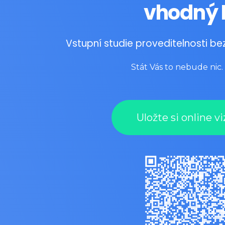
vhodný I
Vstupní studie proveditelnosti bez
Stát Vás to nebude nic
Uložte si online vi