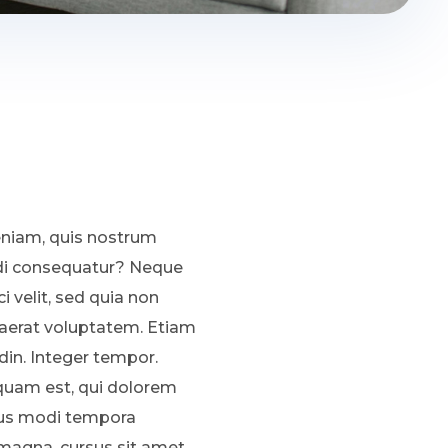
eniam, quis nostrum
odi consequatur? Neque
 velit, sed quia non
aerat voluptatem. Etiam
in. Integer tempor.
squam est, qui dolorem
eius modi tempora
magna, cursus sit amet,